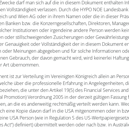
i Zwecke darf man sich auf die in diesem Dokument enthalten I
sen Vollständigkeit verlassen. Durch die HYPO NOE Landesbank 
eich und Wien AG oder in ihrem Namen oder die in dieser Präs
ten Banken bzw. die Konzerngesellschaften, Direktoren, Manage
olcher Institutionen oder irgendeine andere Person werden kei
en oder stillschweigenden Zusicherungen oder Gewährleistung
der Genauigkeit oder Vollständigkeit der in diesem Dokument e
n oder Meinungen abgegeben und für solche Informationen o
inen Gebrauch, der davon gemacht wird, wird keinerlei Haftung
er Art übernommen.
nt ist zur Verteilung im Vereinigten Königreich allein an Pers
elche über die professionelle Erfahrung in Angelegenheiten, di
 beziehen, die unter den Artikel 19(5) des Financial Services an
al Promotion) Verordnung 2005 in der derzeit gültigen Fassung f
en, an die es anderweitig rechtmäßig verteilt werden kann. We
h eine Kopie davon darf in die USA mitgenommen oder in bz
eine USA Person (wie in Regulation S des US-Wertpapiergesetz
ies Act“) definiert) übermittelt werden oder nach bzw. in Austral