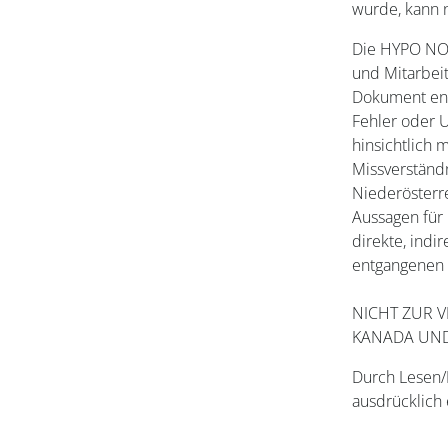
wurde, kann n
Die HYPO NOE
und Mitarbeit
Dokument ent
Fehler oder U
hinsichtlich 
Missverständ
Niederösterr
Aussagen für 
direkte, indi
entgangenen 
NICHT ZUR V
KANADA UND
Durch Lesen/
ausdrücklich 