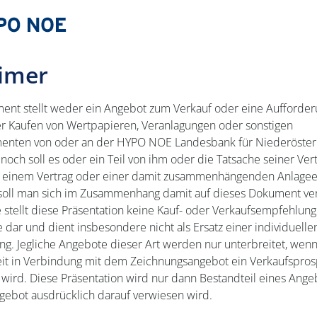
aimer
ent stellt weder ein Angebot zum Verkauf oder eine Aufforde
r Kaufen von Wertpapieren, Veranlagungen oder sonstigen
menten von oder an der HYPO NOE Landesbank für Niederöster
noch soll es oder ein Teil von ihm oder die Tatsache seiner Ver
 einem Vertrag oder einer damit zusammenhängenden Anlage
 soll man sich im Zusammenhang damit auf dieses Dokument ver
stellt diese Präsentation keine Kauf- oder Verkaufsempfehlun
 dar und dient insbesondere nicht als Ersatz einer individuelle
g. Jegliche Angebote dieser Art werden nur unterbreitet, wenn
it in Verbindung mit dem Zeichnungsangebot ein Verkaufspros
t wird. Diese Präsentation wird nur dann Bestandteil eines Ang
gebot ausdrücklich darauf verwiesen wird.