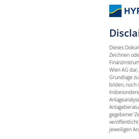
Discl
Dieses Dokum
Zeichnen ode
Finanzinstru
Wien AG dar, 
Grundlage zu
bilden, noch
Insbesondere 
Anlageanalyse
Anlageberatun
gegebener Ze
veröffentlich
jeweiligen An