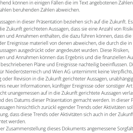
end können in einigen Fällen die im Text angebotenen Zahlen
ahlen beruhenden Zahlen abweichen.
sagen in dieser Präsentation beziehen sich auf die Zukunft. Es 
die Zukunft gerichteten Aussagen, dass sie eine Anzahl von Risik
en und Annahmen enthalten, die dazu führen können, dass die 
er Ereignisse materiell von denen abweichen, die durch die in
Aussagen ausgedrückt oder angedeutet wurden. Diese Risiken,
en und Annahmen können das Ergebnis und die finanziellen A
n beschriebenen Pläne und Ereignisse nachteilig beeinflussen.
ür Niederösterreich und Wien AG unternimmt keine Verpflichtu
g oder Revision in die Zukunft gerichteter Aussagen, unabhängi
nis neuer Informationen, künftiger Ereignisse oder sonstiger Art 
nicht unangemessen auf in die Zukunft gerichtete Aussagen verla
and des Datums dieser Präsentation gemacht werden. In dieser 
ssagen hinsichtlich zurückl egender Trends oder Aktivitäten soll
ung, dass diese Trends oder Aktivitäten sich auch in der Zukunf
htet werden.
er Zusammenstellung dieses Dokuments angemessene Sorgfal