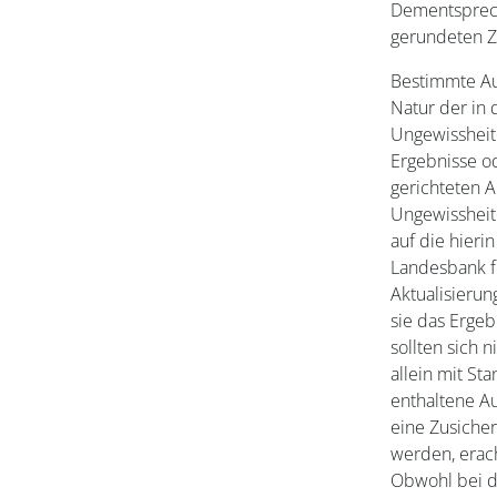
Dementsprech
gerundeten Z
Bestimmte Aus
Natur der in 
Ungewissheit
Ergebnisse od
gerichteten 
Ungewissheit
auf die hieri
Landesbank f
Aktualisierun
sie das Ergeb
sollten sich 
allein mit St
enthaltene Au
eine Zusicher
werden, erac
Obwohl bei d