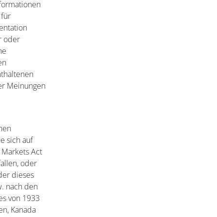
nformationen
für
entation
r oder
ne
en
nthaltenen
der Meinungen
onen
e sich auf
d Markets Act
allen, oder
der dieses
w. nach den
es von 1933
ien, Kanada