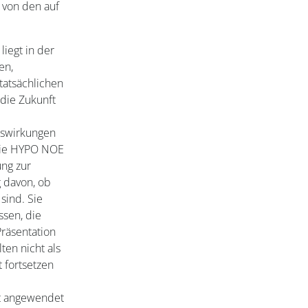
 von den auf
liegt in der
en,
tatsächlichen
 die Zukunft
uswirkungen
 Die HYPO NOE
ng zur
g davon, ob
sind. Sie
ssen, die
Präsentation
ten nicht als
t fortsetzen
t angewendet