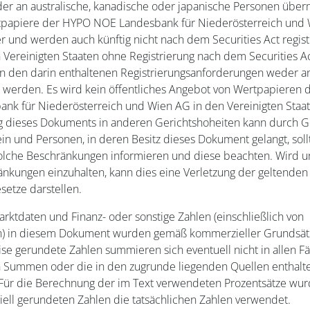
er an australische, kanadische oder japanische Personen überm
papiere der HYPO NOE Landesbank für Niederösterreich und
 und werden auch künftig nicht nach dem Securities Act regist
 Vereinigten Staaten ohne Registrierung nach dem Securities A
 den darin enthaltenen Registrierungsanforderungen weder 
t werden. Es wird kein öffentliches Angebot von Wertpapieren
nk für Niederösterreich und Wien AG in den Vereinigten Staa
ng dieses Dokuments in anderen Gerichtshoheiten kann durch G
in und Personen, in deren Besitz dieses Dokument gelangt, soll
solche Beschränkungen informieren und diese beachten. Wird un
änkungen einzuhalten, kann dies eine Verletzung der geltenden
etze darstellen.
ktdaten und Finanz- oder sonstige Zahlen (einschließlich von
n) in diesem Dokument wurden gemäß kommerzieller Grundsät
se gerundete Zahlen summieren sich eventuell nicht in allen Fä
Summen oder die in den zugrunde liegenden Quellen enthalt
 Für die Berechnung der im Text verwendeten Prozentsätze wur
ell gerundeten Zahlen die tatsächlichen Zahlen verwendet.