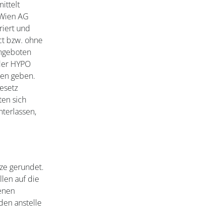
ittelt
 Wien AG
riert und
ct bzw. ohne
angeboten
 der HYPO
ten geben.
esetz
ten sich
terlassen,
ze gerundet.
llen auf die
enen
den anstelle