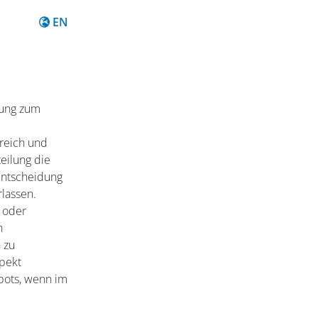
Content in English
EN
rung zum
reich und
teilung die
entscheidung
lassen.
g oder
n
 zu
pekt
ebots, wenn im