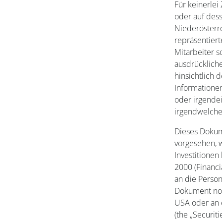
Für keinerle
oder auf des
Niederösterr
repräsentier
Mitarbeiter s
ausdrücklich
hinsichtlich 
Informatione
oder irgende
irgendwelch
Dieses Dokume
vorgesehen, w
Investitionen
2000 (Financi
an die Person
Dokument noc
USA oder an 
(the „Securit