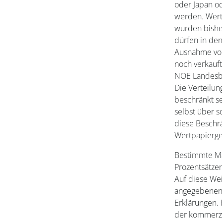
oder Japan od
werden. Wert
wurden bisher
dürfen in den
Ausnahme von
noch verkauf
NOE Landesba
Die Verteilu
beschränkt se
selbst über 
diese Beschr
Wertpapierges
Bestimmte Mar
Prozentsätze
Auf diese Wei
angegebenen 
Erklärungen.
der kommerzi