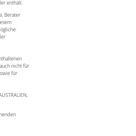
er enthält.
, Berater
diesem
ögliche
der
nthaltenen
auch nicht für
sowie für
AUSTRALIEN,
ehenden