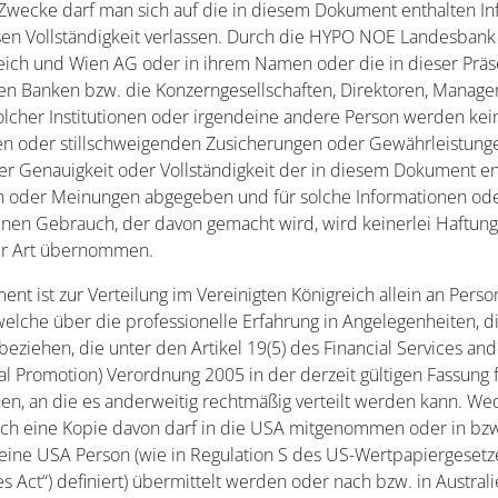
i Zwecke darf man sich auf die in diesem Dokument enthalten I
sen Vollständigkeit verlassen. Durch die HYPO NOE Landesbank 
eich und Wien AG oder in ihrem Namen oder die in dieser Präs
ten Banken bzw. die Konzerngesellschaften, Direktoren, Manage
olcher Institutionen oder irgendeine andere Person werden kei
en oder stillschweigenden Zusicherungen oder Gewährleistung
der Genauigkeit oder Vollständigkeit der in diesem Dokument e
n oder Meinungen abgegeben und für solche Informationen o
inen Gebrauch, der davon gemacht wird, wird keinerlei Haftung
er Art übernommen.
nt ist zur Verteilung im Vereinigten Königreich allein an Pers
elche über die professionelle Erfahrung in Angelegenheiten, di
 beziehen, die unter den Artikel 19(5) des Financial Services an
al Promotion) Verordnung 2005 in der derzeit gültigen Fassung f
en, an die es anderweitig rechtmäßig verteilt werden kann. We
h eine Kopie davon darf in die USA mitgenommen oder in bz
eine USA Person (wie in Regulation S des US-Wertpapiergesetz
ies Act“) definiert) übermittelt werden oder nach bzw. in Austral