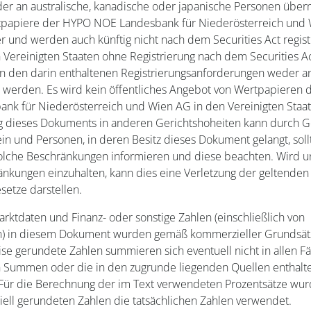
er an australische, kanadische oder japanische Personen überm
papiere der HYPO NOE Landesbank für Niederösterreich und
 und werden auch künftig nicht nach dem Securities Act regist
 Vereinigten Staaten ohne Registrierung nach dem Securities A
 den darin enthaltenen Registrierungsanforderungen weder 
t werden. Es wird kein öffentliches Angebot von Wertpapieren
nk für Niederösterreich und Wien AG in den Vereinigten Staa
ng dieses Dokuments in anderen Gerichtshoheiten kann durch G
in und Personen, in deren Besitz dieses Dokument gelangt, soll
solche Beschränkungen informieren und diese beachten. Wird un
änkungen einzuhalten, kann dies eine Verletzung der geltenden
etze darstellen.
ktdaten und Finanz- oder sonstige Zahlen (einschließlich von
n) in diesem Dokument wurden gemäß kommerzieller Grundsät
se gerundete Zahlen summieren sich eventuell nicht in allen Fä
Summen oder die in den zugrunde liegenden Quellen enthalt
 Für die Berechnung der im Text verwendeten Prozentsätze wur
ell gerundeten Zahlen die tatsächlichen Zahlen verwendet.