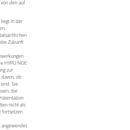
 von den auf
liegt in der
en,
tatsächlichen
 die Zukunft
uswirkungen
 Die HYPO NOE
ng zur
g davon, ob
sind. Sie
ssen, die
Präsentation
ten nicht als
t fortsetzen
t angewendet