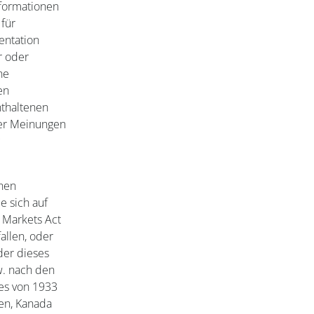
nformationen
für
entation
r oder
ne
en
nthaltenen
der Meinungen
onen
e sich auf
d Markets Act
allen, oder
der dieses
w. nach den
es von 1933
ien, Kanada