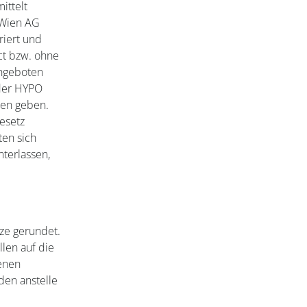
ittelt
 Wien AG
riert und
ct bzw. ohne
angeboten
 der HYPO
ten geben.
esetz
ten sich
terlassen,
ze gerundet.
llen auf die
enen
den anstelle