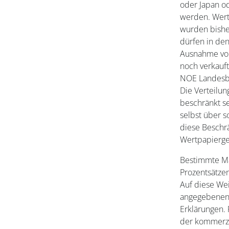
oder Japan od
werden. Wert
wurden bisher
dürfen in den
Ausnahme von
noch verkauf
NOE Landesba
Die Verteilu
beschränkt se
selbst über 
diese Beschr
Wertpapierges
Bestimmte Mar
Prozentsätze
Auf diese Wei
angegebenen 
Erklärungen.
der kommerzi