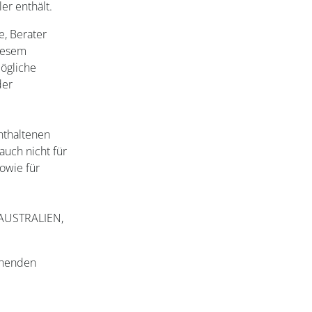
er enthält.
, Berater
diesem
ögliche
der
nthaltenen
auch nicht für
sowie für
AUSTRALIEN,
ehenden