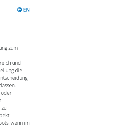
Content in English
EN
rung zum
reich und
teilung die
entscheidung
lassen.
g oder
n
 zu
pekt
ebots, wenn im