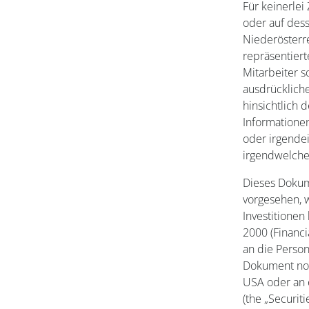
Für keinerle
oder auf des
Niederösterr
repräsentier
Mitarbeiter s
ausdrücklich
hinsichtlich 
Informatione
oder irgende
irgendwelch
Dieses Dokume
vorgesehen, w
Investitionen
2000 (Financi
an die Person
Dokument noc
USA oder an 
(the „Securit