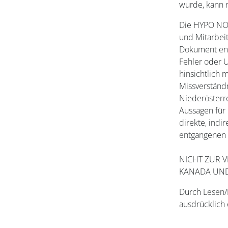
wurde, kann n
Die HYPO NOE
und Mitarbeit
Dokument ent
Fehler oder U
hinsichtlich 
Missverständ
Niederösterr
Aussagen für 
direkte, indi
entgangenen 
NICHT ZUR V
KANADA UND
Durch Lesen/
ausdrücklich 