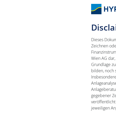
Discl
Dieses Dokum
Zeichnen ode
Finanzinstru
Wien AG dar, 
Grundlage zu
bilden, noch
Insbesondere 
Anlageanalyse
Anlageberatun
gegebener Ze
veröffentlich
jeweiligen An