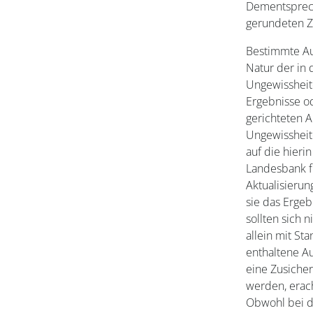
Dementsprech
gerundeten Z
Bestimmte Aus
Natur der in 
Ungewissheit
Ergebnisse od
gerichteten 
Ungewissheit
auf die hieri
Landesbank f
Aktualisierun
sie das Ergeb
sollten sich 
allein mit St
enthaltene Au
eine Zusicher
werden, erac
Obwohl bei d