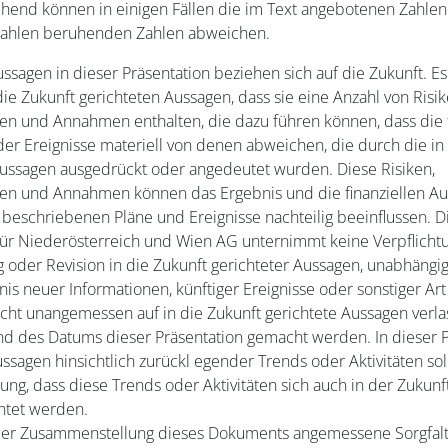
end können in einigen Fällen die im Text angebotenen Zahlen
ahlen beruhenden Zahlen abweichen.
sagen in dieser Präsentation beziehen sich auf die Zukunft. Es 
die Zukunft gerichteten Aussagen, dass sie eine Anzahl von Risik
en und Annahmen enthalten, die dazu führen können, dass die 
er Ereignisse materiell von denen abweichen, die durch die in
Aussagen ausgedrückt oder angedeutet wurden. Diese Risiken,
en und Annahmen können das Ergebnis und die finanziellen A
n beschriebenen Pläne und Ereignisse nachteilig beeinflussen.
ür Niederösterreich und Wien AG unternimmt keine Verpflichtu
g oder Revision in die Zukunft gerichteter Aussagen, unabhängi
nis neuer Informationen, künftiger Ereignisse oder sonstiger Art 
nicht unangemessen auf in die Zukunft gerichtete Aussagen verla
and des Datums dieser Präsentation gemacht werden. In dieser 
ssagen hinsichtlich zurückl egender Trends oder Aktivitäten soll
ung, dass diese Trends oder Aktivitäten sich auch in der Zukunf
htet werden.
er Zusammenstellung dieses Dokuments angemessene Sorgfal