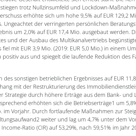
– stiegen trotz Nullzinsumfeld und Lockdown-Maßnah
berschuss erhöhte sich um hohe 9,5% auf EUR 129,2 Mi
s. Ungeachtet der verringerten persönlichen Beratun
ebnis um 2,0% auf EUR 17,4 Mio. ausgebaut werden. Die 
s und der Ausbau des Multikanalvertriebs begünstigte
fiel mit EUR 3,9 Mio. (2019: EUR 5,0 Mio.) in einem U
h positiv aus und spiegelt die laufende Reduktion des F
 des sonstigen betrieblichen Ergebnisses auf EUR 11,8
ang mit der Restrukturierung des Immobiliendienstle
er Strategie durch höhere Erträge aus dem Bank- und 
sprechend erhöhten sich die Betriebserträge1 um 5,8%
 im Vorjahr. Durch fortlaufende Maßnahmen zur Steige
altungsaufwand2 weiter und lag um 4,7% unter dem Vorj
- Income-Ratio (CIR) auf 53,29%, nach 59,51% im Jahr 2