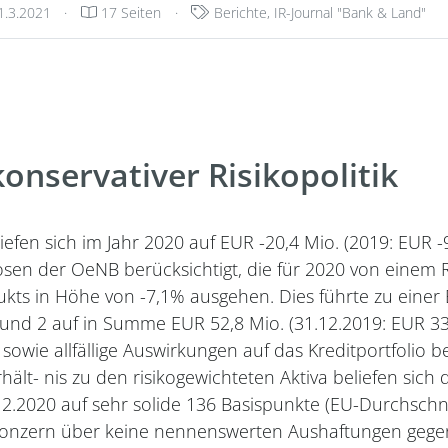
eröffentlichungsdatum:
Kategorien:
1.3.2021
·
17 Seiten
·
Berichte
,
IR-Journal "Bank & Land"
onservativer Risikopolitik
liefen sich im Jahr 2020 auf EUR -20,4 Mio. (2019: EUR -
sen der OeNB berücksichtigt, die für 2020 von einem R
kts in Höhe von -7,1% ausgehen. Dies führte zu einer
 und 2 auf in Summe EUR 52,8 Mio. (31.12.2019: EUR 33
wie allfällige Auswirkungen auf das Kreditportfolio 
hält- nis zu den risikogewichteten Aktiva beliefen sich 
2.2020 auf sehr solide 136 Basispunkte (EU-Durchschn
Konzern über keine nennenswerten Aushaftungen gege