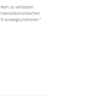
anken zu verlassen.
en makroökonomischen
-19 vorwegzunehmen."