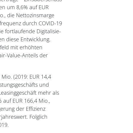
men um 8,6% auf EUR
o., die Nettozinsmarge
gsfrequenz durch COVID-19
fortlaufende Digitalisie-
n diese Entwicklung.
mfeld mit erhöhten
air-Value-Anteils der
 Mio. (2019: EUR 14,4
istungsgeschäfts und
Leasinggeschäft mehr als
 auf EUR 166,4 Mio.,
rung der Effizienz
ahreswert. Folglich
019.