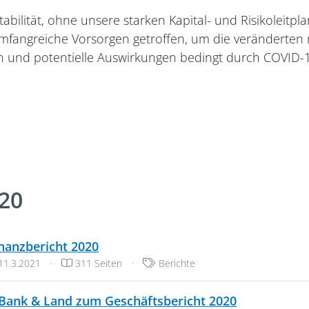
tabilität, ohne unsere starken Kapital- und Risikoleitpl
r umfangreiche Vorsorgen getroffen, um die verändert
n und potentielle Auswirkungen bedingt durch COVID
020
PDF, 11 MB
nanzbericht 2020
Veröffentlichungsdatum:
Kategorien:
11.3.2021
·
311 Seiten
·
Berichte
PDF, 2 MB
Bank & Land zum Geschäftsbericht 2020