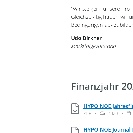
"Wir steigern unsere Profi
Gleichzei- tig haben wi
Bedingungen ab- zubilde
Udo Birkner
Marktfolgevorstand
Finanzjahr 2
HYPO NOE Jahresfi
Dateityp: PDF-Dokument
Dateigröße:
PDF
·
11 MB
·
HYPO NOE Journal 