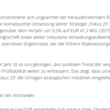
onzentrierte sich ungeachtet der herausfordernden
die konsequente Umsetzung seiner Strategie „Fokus 25“.
egenüber dem Vorjahr um 9,2% auf EUR 41,2 Mio. (2019
engeschäft sowie weiter reduzierte Verwaltungsaufwen
 operativen Ergebnisses, der die höhere Risikovorsorge
n Jahr ist es uns gelungen, den positiven Trend der ve
 Profitabilität weiter zu verbessern. Das zeigt, dass un
Fokus 25“ die richtigen strategischen Initiativen eingelei
er des Vorstandes
rative Geschäft entwickelte sich erneut stark. Die Ker