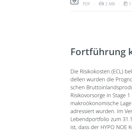
Dateityp: PDF-Dokument
Dateigröße:
V
PDF
·
2 MB
·
1
Fortführung k
Die Risikokosten (ECL) be
dellen wurden die Progno
schen Bruttoinlandsprodu
Risikovorsorge in Stage 1
makroökonomische Lage so
adressiert wurden. Im Ver
Lebendportfolio zum 31.1
ist, dass der HYPO NOE 