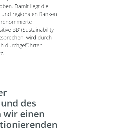
oben. Damit liegt die
 und regionalen Banken
ie renommierte
ive BB' (Sustainability
tsprechen, wird durch
ich durchgeführten
z.
er
 und des
wir einen
ktionierenden