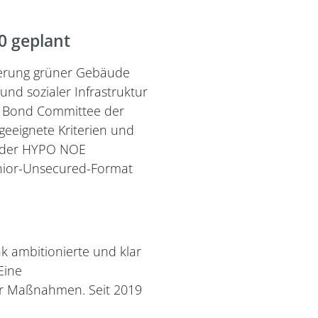
0 geplant
ierung grüner Gebäude
d sozialer Infrastruktur
n Bond Committee der
 geeignete Kriterien und
d der HYPO NOE
enior-Unsecured-Format
 ambitionierte und klar
Eine
rer Maßnahmen. Seit 2019