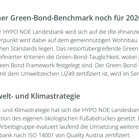
ner Green-Bond-Benchmark noch für 202
r HYPO NOE Landesbank wird sich auf die (Re-)Finanz
erpunkt wird dabei auf dem gemeinnützigen Wohnbau un
chen Standards liegen. Das ressortübergreifende Gree
finierter Kriterien die Green-Bond-Tauglichkeit, wobei
reen Bond Framework festgelegt sind. Der Green Bon
t dem Umweltzeichen UZ49 zertifiziert ist, wird im S
lt- und Klimastrategie
 und Klimastrategie hat sich die HYPO NOE Landesbank
tion des eigenen ökologischen Fußabdruckes gesetzt. 
Arbeitsgruppe evaluiert laufend die Umsetzung weite
nk nach ISO 14001 von Quality Austria zertifiziert.