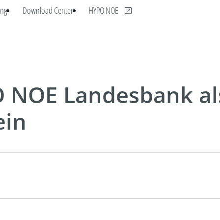
, öffnet neues Fenster
ng
Download Center
HYPO NOE
O NOE Landesbank al
ein