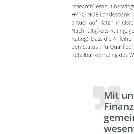
research) erneut bestätig
HYPO NOE Landesbank im 
aktuell auf Platz 1 in Ös
Nachhaltigkeits-Ratingage
Rating). Dass die Anleih
den Status „rfu Qualified
Retailbankenrating des 
Mit u
Finanz
gemei
wesent