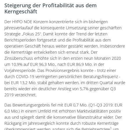
Steigerung der Profitabilität aus dem
Kerngeschäft
Der HYPO NOE Konzern konzentrierte sich im bisherigen
Jahresverlaufauf die konsequente Umsetzung seiner geschärften
Strategie „Fokus 25“. Damit konnte der Trend der letzten
Berichtsperioden fortgesetzt und die Profitabilität aus dem
operativen Geschäft heraus weiter gestärkt werden. Insbesondere
die Kernerträge entwickelten sich erneut stark. Der
Zinsüberschuss erhöhte sich in den ersten neun Monaten 2020
um 10,9% auf EUR 96,3 Mio., nach EUR 86,9 Mio. in der
Vorjahresperiode. Das Provisionsergebnis konnte - trotz einer
durch COVID-19 verringerten persönlichen Beratungsfrequenz -
bei EUR 13,2 Mio. stabil gehalten werden, im dritten Quartal wurde
bereits wieder ein deutlicher Anstieg von 5,7% gegenüber Q3
2019 verzeichnet.
Das Bewertungsergebnis fiel mit EUR 0,7 Mio. (Q1-Q3 2019: EUR
6,0 Mio.) in einem Umfeld mit erhöhten Marktvolatilitäten positiv
aus und spiegelt damit die konservative Bilanzstruktur wider. Der
Rückgang im Jahresvergleich konnte durch robuste Kernerträge
1
überkompensiert werden, sodass sich die Betriebserträge
um