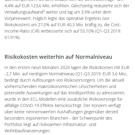
4,4% auf EUR 123,6 Mio. erhöhten. Gleichzeitig reduzierte sich der
2
Verwaltungsaufwand
weiter und lag um 3,9% unter dem
Vorjahreswert. Folglich legte das operative Ergebnis (vor
Risikokosten) um 27,0% auf EUR 40,3 Mio. kräftig zu, die Cost-
Income-Ratio (CIR) verbesserte sich auf 55,10% (Q1-Q3 2019:
61,91%).
Risikokosten weiterhin auf Normalniveau
In den ersten neun Monaten 2020 lagen die Risikokosten mit EUR
-2,7 Mio. auf niedrigem Normalniveau (Q1-Q3 2019: EUR 3,6 Mio.;
bedingt durch Auflösungen von Risikovorsorgen). Um die aktuell
vorherrschenden makroökonomischen Unsicherheiten und
potenzielle Auswirkungen auf das Kreditportfolio zu adressieren,
wurde in den ECL-Modellen eine zusätzliche Risikovorsorge für
allfällige COVID-19 Effekte berücksichtigt. Der Konzern verfügt
über keine nennenswerten Aushaftungen gegenüber derzeit
besonders exponierten Branchen - der Schwerpunkt des
Portfolios liegt auf risikoarmen Infrastruktur- und
Wohnbaufinanzierungen.