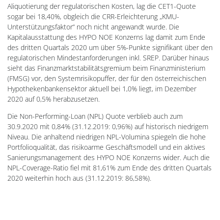
Aliquotierung der regulatorischen Kosten, lag die CET1-Quote
sogar bei 18,40%, obgleich die CRR-Erleichterung „KMU-
Unterstützungsfaktor“ noch nicht angewandt wurde. Die
Kapitalausstattung des HYPO NOE Konzerns lag damit zum Ende
des dritten Quartals 2020 um über 5%-Punkte signifikant über den
regulatorischen Mindestanforderungen inkl. SREP. Darüber hinaus
sieht das Finanzmarktstabilitätsgremium beim Finanzministerium
(FMSG) vor, den Systemrisikopuffer, der für den österreichischen
Hypothekenbankensektor aktuell bei 1,0% liegt, im Dezember
2020 auf 0,5% herabzusetzen.
Die Non-Performing-Loan (NPL) Quote verblieb auch zum
30.9.2020 mit 0,84% (31.12.2019: 0,96%) auf historisch niedrigem
Niveau. Die anhaltend niedrigen NPL-Volumina spiegeln die hohe
Portfolioqualität, das risikoarme Geschäftsmodell und ein aktives
Sanierungsmanagement des HYPO NOE Konzerns wider. Auch die
NPL-Coverage-Ratio fiel mit 81,61% zum Ende des dritten Quartals
2020 weiterhin hoch aus (31.12.2019: 86,58%).