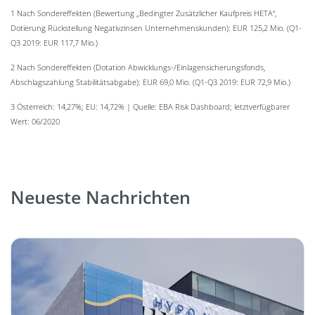
1 Nach Sondereffekten (Bewertung „Bedingter Zusätzlicher Kaufpreis HETA“,
Dotierung Rückstellung Negativzinsen Unternehmenskunden): EUR 125,2 Mio. (Q1-
Q3 2019: EUR 117,7 Mio.)
2 Nach Sondereffekten (Dotation Abwicklungs-/Einlagensicherungsfonds,
Abschlagszahlung Stabilitätsabgabe): EUR 69,0 Mio. (Q1-Q3 2019: EUR 72,9 Mio.)
3 Österreich: 14,27%; EU: 14,72% | Quelle: EBA Risk Dashboard; letztverfügbarer
Wert: 06/2020
Neueste Nachrichten