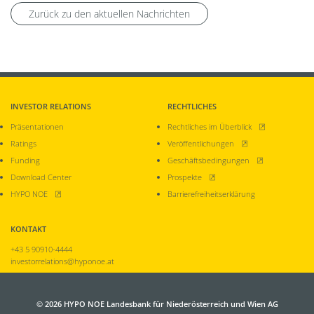
Zurück zu den aktuellen Nachrichten
INVESTOR RELATIONS
RECHTLICHES
, öffnet neues Fen
Präsentationen
Rechtliches im Überblick
, öffnet neues Fenster
Ratings
Veröffentlichungen
, öffnet neues Fen
Funding
Geschäftsbedingungen
, öffnet neues Fenster
Download Center
Prospekte
, öffnet neues Fenster
HYPO NOE
Barrierefreiheitserklärung
KONTAKT
+43 5 90910-4444
investorrelations@hyponoe.at
© 2026
HYPO NOE Landesbank für Niederösterreich und Wien AG