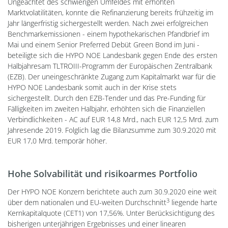
Ungeachtet des schwierigen Umfeldes mit erhöhten
Marktvolatilitäten, konnte die Refinanzierung bereits frühzeitig im
Jahr längerfristig sichergestellt werden. Nach zwei erfolgreichen
Benchmarkemissionen - einem hypothekarischen Pfandbrief im
Mai und einem Senior Preferred Debüt Green Bond im Juni -
beteiligte sich die HYPO NOE Landesbank gegen Ende des ersten
Halbjahresam TLTROIII-Programm der Europäischen Zentralbank
(EZB). Der uneingeschränkte Zugang zum Kapitalmarkt war für die
HYPO NOE Landesbank somit auch in der Krise stets
sichergestellt. Durch den EZB-Tender und das Pre-Funding für
Fälligkeiten im zweiten Halbjahr, erhöhten sich die Finanziellen
Verbindlichkeiten - AC auf EUR 14,8 Mrd., nach EUR 12,5 Mrd. zum
Jahresende 2019. Folglich lag die Bilanzsumme zum 30.9.2020 mit
EUR 17,0 Mrd. temporär höher.
Hohe Solvabilität und risikoarmes Portfolio
Der HYPO NOE Konzern berichtete auch zum 30.9.2020 eine weit
3
über dem nationalen und EU-weiten Durchschnitt
liegende harte
Kernkapitalquote (CET1) von 17,56%. Unter Berücksichtigung des
bisherigen unterjährigen Ergebnisses und einer linearen