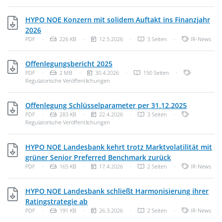
HYPO NOE Konzern mit solidem Auftakt ins Finanzjahr
PDF, 226 KB
2026
Dateityp: PDF-Dokument
Dateigröße:
Veröffentlichungsdatum:
Kategorien:
PDF
·
226 KB
·
12.5.2026
·
3 Seiten
·
IR-News
PDF, 2 MB
Offenlegungsbericht 2025
Dateityp: PDF-Dokument
Dateigröße:
Veröffentlichungsdatum:
Kategorien:
PDF
·
2 MB
·
30.4.2026
·
150 Seiten
·
Regulatorische Veröffentlichungen
PDF, 283 
Offenlegung Schlüsselparameter per 31.12.2025
Dateityp: PDF-Dokument
Dateigröße:
Veröffentlichungsdatum:
Kategorien:
PDF
·
283 KB
·
22.4.2026
·
3 Seiten
·
Regulatorische Veröffentlichungen
HYPO NOE Landesbank kehrt trotz Marktvolatilität mit
PDF, 165 KB
grüner Senior Preferred Benchmark zurück
Dateityp: PDF-Dokument
Dateigröße:
Veröffentlichungsdatum:
Kategorien:
PDF
·
165 KB
·
17.4.2026
·
2 Seiten
·
IR-News
HYPO NOE Landesbank schließt Harmonisierung ihrer
PDF, 191 KB
Ratingstrategie ab
Dateityp: PDF-Dokument
Dateigröße:
Veröffentlichungsdatum:
Kategorien:
PDF
·
191 KB
·
26.3.2026
·
2 Seiten
·
IR-News