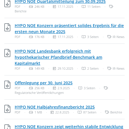
PDF, 246 KB
HYPO NOE Quartalsmitteilung zum 30.09.2025
Dateityp: PDF-Dokument
Dateigröße:
Veröffentlichungsdatum:
Kategorien
PDF
·
246 KB
·
17.11.2025
·
11 Seiten
·
Berichte
HYPO NOE Konzern präsentiert solides Ergebnis für die
PDF, 176 KB
ersten neun Monate 2025
Dateityp: PDF-Dokument
Dateigröße:
Veröffentlichungsdatum:
Kategorien:
PDF
·
176 KB
·
17.11.2025
·
3 Seiten
·
IR-News
HYPO NOE Landesbank erfolgreich mit
hypothekarischer Pfandbrief-Benchmark am
PDF, 149 KB
Kapitalmarkt
Dateityp: PDF-Dokument
Dateigröße:
Veröffentlichungsdatum:
Kategorien:
PDF
·
149 KB
·
29.10.2025
·
2 Seiten
·
IR-News
PDF, 256 KB
Offenlegung per 30. Juni 2025
Dateityp: PDF-Dokument
Dateigröße:
Veröffentlichungsdatum:
Kategorien:
PDF
·
256 KB
·
2.9.2025
·
3 Seiten
·
Regulatorische Veröffentlichungen
PDF, 1 MB
HYPO NOE Halbjahresfinanzbericht 2025
Dateityp: PDF-Dokument
Dateigröße:
Veröffentlichungsdatum:
Kategorien:
PDF
·
1 MB
·
22.8.2025
·
87 Seiten
·
Berichte
HYPO NOE Konzern zeigt weiterhin stabile Entwicklung