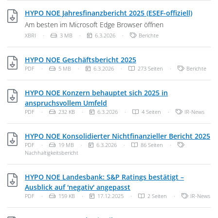
XBRI, 3
HYPO NOE Jahresfinanzbericht 2025 (ESEF-offiziell)
Am besten im Microsoft Edge Browser öffnen
Dateityp: Unbekannter Dateityp
Dateigröße:
Veröffentlichungsdatum:
Kategorien:
XBRI
·
3 MB
·
6.3.2026
·
Berichte
PDF, 5 MB
HYPO NOE Geschäftsbericht 2025
Dateityp: PDF-Dokument
Dateigröße:
Veröffentlichungsdatum:
Kategorien:
PDF
·
5 MB
·
6.3.2026
·
273 Seiten
·
Berichte
HYPO NOE Konzern behauptet sich 2025 in
PDF, 232 KB
anspruchsvollem Umfeld
Dateityp: PDF-Dokument
Dateigröße:
Veröffentlichungsdatum:
Kategorien:
PDF
·
232 KB
·
6.3.2026
·
4 Seiten
·
IR-News
PD
HYPO NOE Konsolidierter Nichtfinanzieller Bericht 2025
Dateityp: PDF-Dokument
Dateigröße:
Veröffentlichungsdatum:
Kategorien:
PDF
·
19 MB
·
6.3.2026
·
86 Seiten
·
Nachhaltigkeitsbericht
HYPO NOE Landesbank: S&P Ratings bestätigt –
PDF, 159 KB
Ausblick auf 'negativ' angepasst
Dateityp: PDF-Dokument
Dateigröße:
Veröffentlichungsdatum:
Kategorien:
PDF
·
159 KB
·
17.12.2025
·
2 Seiten
·
IR-News