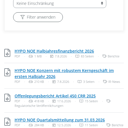
Filter anwenden
PDF, 1 MB
HYPO NOE Halbjahresfinanzbericht 2026
Dateityp: PDF-Dokument
Dateigröße:
Veröffentlichungsdatum:
Kategorien:
PDF
·
1 MB
·
7.8.2026
·
83 Seiten
·
Berichte
HYPO NOE Konzern mit robustem Kerngeschäft im
PDF, 210 KB
ersten Halbjahr 2026
Dateityp: PDF-Dokument
Dateigröße:
Veröffentlichungsdatum:
Kategorien:
PDF
·
210 KB
·
7.8.2026
·
3 Seiten
·
IR-News
PDF, 418 KB
Offenlegungsbericht Artikel 450 CRR 2025
Dateityp: PDF-Dokument
Dateigröße:
Veröffentlichungsdatum:
Kategorien:
PDF
·
418 KB
·
17.6.2026
·
15 Seiten
·
Regulatorische Veröffentlichungen
PDF, 284 KB
HYPO NOE Quartalsmitteilung zum 31.03.2026
Dateityp: PDF-Dokument
Dateigröße:
Veröffentlichungsdatum:
Kategorien:
PDF
·
284 KB
·
12.5.2026
·
11 Seiten
·
Berichte