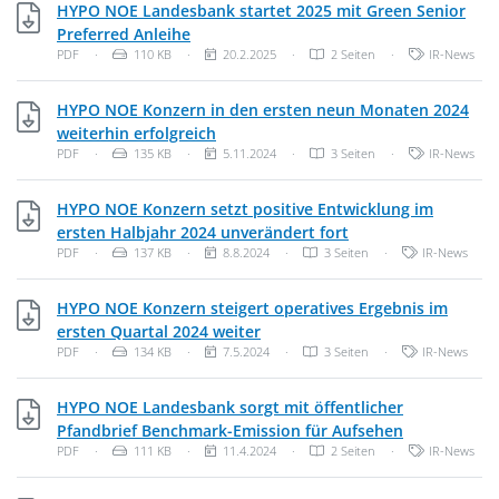
HYPO NOE Landesbank startet 2025 mit Green Senior
PDF, 110 KB
Preferred Anleihe
Dateityp: PDF-Dokument
Dateigröße:
Veröffentlichungsdatum:
Kategorien:
PDF
·
110 KB
·
20.2.2025
·
2 Seiten
·
IR-News
HYPO NOE Konzern in den ersten neun Monaten 2024
PDF, 135 KB
weiterhin erfolgreich
Dateityp: PDF-Dokument
Dateigröße:
Veröffentlichungsdatum:
Kategorien:
PDF
·
135 KB
·
5.11.2024
·
3 Seiten
·
IR-News
HYPO NOE Konzern setzt positive Entwicklung im
PDF, 137 KB
ersten Halbjahr 2024 unverändert fort
Dateityp: PDF-Dokument
Dateigröße:
Veröffentlichungsdatum:
Kategorien:
PDF
·
137 KB
·
8.8.2024
·
3 Seiten
·
IR-News
HYPO NOE Konzern steigert operatives Ergebnis im
PDF, 134 KB
ersten Quartal 2024 weiter
Dateityp: PDF-Dokument
Dateigröße:
Veröffentlichungsdatum:
Kategorien:
PDF
·
134 KB
·
7.5.2024
·
3 Seiten
·
IR-News
HYPO NOE Landesbank sorgt mit öffentlicher
PDF, 111 KB
Pfandbrief Benchmark-Emission für Aufsehen
Dateityp: PDF-Dokument
Dateigröße:
Veröffentlichungsdatum:
Kategorien:
PDF
·
111 KB
·
11.4.2024
·
2 Seiten
·
IR-News