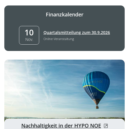
Finanzkalender
10
10. November –
Quartalsmitteilung zum 30.9.2026
Online-Veranstaltung
Nov.
, öffnet ne
Nachhaltigkeit in der HYPO NOE