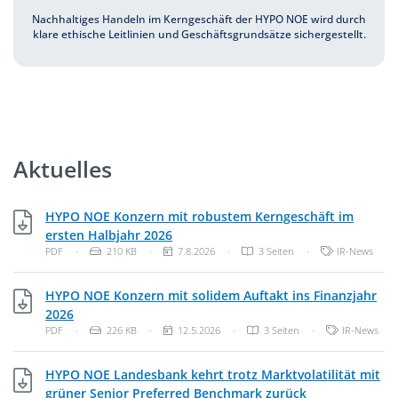
Nachhaltiges Handeln im Kerngeschäft der HYPO NOE wird durch
klare ethische Leitlinien und Geschäftsgrundsätze sichergestellt.
Aktuelles
HYPO NOE Konzern mit robustem Kerngeschäft im
PDF, 210 KB
ersten Halbjahr 2026
Dateityp: PDF-Dokument
Dateigröße:
Veröffentlichungsdatum:
Kategorien:
PDF
·
210 KB
·
7.8.2026
·
3 Seiten
·
IR-News
HYPO NOE Konzern mit solidem Auftakt ins Finanzjahr
PDF, 226 KB
2026
Dateityp: PDF-Dokument
Dateigröße:
Veröffentlichungsdatum:
Kategorien:
PDF
·
226 KB
·
12.5.2026
·
3 Seiten
·
IR-News
HYPO NOE Landesbank kehrt trotz Marktvolatilität mit
PDF, 165 KB
grüner Senior Preferred Benchmark zurück