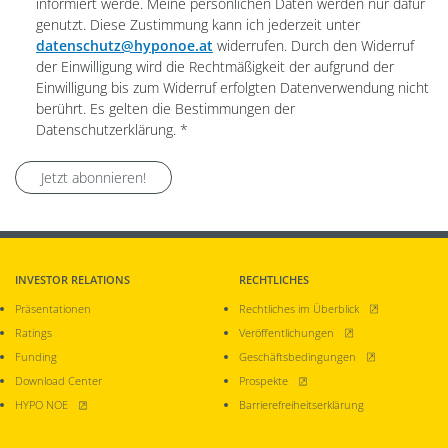
informiert werde. Meine persönlichen Daten werden nur dafür
genutzt. Diese Zustimmung kann ich jederzeit unter
datenschutz@hyponoe.at
widerrufen. Durch den Widerruf
der Einwilligung wird die Rechtmäßigkeit der aufgrund der
Einwilligung bis zum Widerruf erfolgten Datenverwendung nicht
berührt. Es gelten die Bestimmungen der
Pflichtfeld
Datenschutzerklärung.
*
Jetzt abonnieren!
INVESTOR RELATIONS
RECHTLICHES
, öffnet neues Fen
Präsentationen
Rechtliches im Überblick
, öffnet neues Fenster
Ratings
Veröffentlichungen
, öffnet neues Fen
Funding
Geschäftsbedingungen
, öffnet neues Fenster
Download Center
Prospekte
, öffnet neues Fenster
HYPO NOE
Barrierefreiheitserklärung