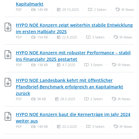
PDF, 149 KB
Kapitalmarkt
Dateityp: PDF-Dokument
Dateigröße:
Veröffentlichungsdatum:
Kategorien:
PDF
·
149 KB
·
29.10.2025
·
2 Seiten
·
IR-News
HYPO NOE Konzern zeigt weiterhin stabile Entwicklung
PDF, 154 KB
im ersten Halbjahr 2025
Dateityp: PDF-Dokument
Dateigröße:
Veröffentlichungsdatum:
Kategorien:
PDF
·
154 KB
·
22.8.2025
·
3 Seiten
·
IR-News
HYPO NOE Konzern mit robuster Performance – stabil
PDF, 138 KB
ins Finanzjahr 2025 gestartet
Dateityp: PDF-Dokument
Dateigröße:
Veröffentlichungsdatum:
Kategorien:
PDF
·
138 KB
·
4.7.2025
·
3 Seiten
·
IR-News
HYPO NOE Landesbank kehrt mit öffentlicher
Pfandbrief-Benchmark erfolgreich an Kapitalmarkt
PDF, 98 KB
zurück
Dateityp: PDF-Dokument
Dateigröße:
Veröffentlichungsdatum:
Kategorien:
PDF
·
98 KB
·
28.5.2025
·
2 Seiten
·
IR-News
HYPO NOE Konzern baut die Kernerträge im Jahr 2024
PDF, 148 KB
weiter aus
Dateityp: PDF-Dokument
Dateigröße:
Veröffentlichungsdatum:
Kategorien:
PDF
·
148 KB
·
20.3.2025
·
3 Seiten
·
IR-News