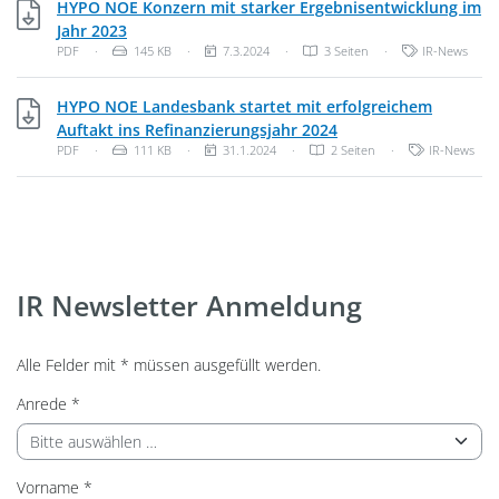
HYPO NOE Konzern mit starker Ergebnisentwicklung im
PDF, 145 KB
Jahr 2023
Dateityp: PDF-Dokument
Dateigröße:
Veröffentlichungsdatum:
Kategorien:
PDF
·
145 KB
·
7.3.2024
·
3 Seiten
·
IR-News
HYPO NOE Landesbank startet mit erfolgreichem
PDF, 111 KB
Auftakt ins Refinanzierungsjahr 2024
Dateityp: PDF-Dokument
Dateigröße:
Veröffentlichungsdatum:
Kategorien:
PDF
·
111 KB
·
31.1.2024
·
2 Seiten
·
IR-News
IR Newsletter Anmeldung
Alle Felder mit * müssen ausgefüllt werden.
Pflichtfeld
Anrede
*
Pflichtfeld
Vorname
*