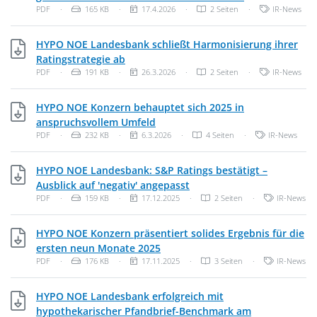
Dateityp: PDF-Dokument
Dateigröße:
Veröffentlichungsdatum:
Kategorien:
PDF
·
165 KB
·
17.4.2026
·
2 Seiten
·
IR-News
HYPO NOE Landesbank schließt Harmonisierung ihrer
PDF, 191 KB
Ratingstrategie ab
Dateityp: PDF-Dokument
Dateigröße:
Veröffentlichungsdatum:
Kategorien:
PDF
·
191 KB
·
26.3.2026
·
2 Seiten
·
IR-News
HYPO NOE Konzern behauptet sich 2025 in
PDF, 232 KB
anspruchsvollem Umfeld
Dateityp: PDF-Dokument
Dateigröße:
Veröffentlichungsdatum:
Kategorien:
PDF
·
232 KB
·
6.3.2026
·
4 Seiten
·
IR-News
HYPO NOE Landesbank: S&P Ratings bestätigt –
PDF, 159 KB
Ausblick auf 'negativ' angepasst
Dateityp: PDF-Dokument
Dateigröße:
Veröffentlichungsdatum:
Kategorien:
PDF
·
159 KB
·
17.12.2025
·
2 Seiten
·
IR-News
HYPO NOE Konzern präsentiert solides Ergebnis für die
PDF, 176 KB
ersten neun Monate 2025
Dateityp: PDF-Dokument
Dateigröße:
Veröffentlichungsdatum:
Kategorien:
PDF
·
176 KB
·
17.11.2025
·
3 Seiten
·
IR-News
HYPO NOE Landesbank erfolgreich mit
hypothekarischer Pfandbrief-Benchmark am