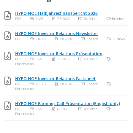
PDF, 1 MB
HYPO NOE Halbjahresfinanzbericht 2026
Dateityp: PDF-Dokument
Dateigröße:
Veröffentlichungsdatum:
Kategorien:
PDF
·
1 MB
·
7.8.2026
·
83 Seiten
·
Berichte
PDF, 210 KB
HYPO NOE Investor Relations Newsletter
Dateityp: PDF-Dokument
Dateigröße:
Veröffentlichungsdatum:
Kategorien:
PDF
·
210 KB
·
7.8.2026
·
3 Seiten
·
IR-News
PDF, 3 MB
HYPO NOE Investor Relations Präsentation
Dateityp: PDF-Dokument
Dateigröße:
Veröffentlichungsdatum:
Kategorien:
PDF
·
3 MB
·
7.8.2026
·
50 Seiten
·
Präsentation
PDF, 291 KB
HYPO NOE Investor Relations Factsheet
Dateityp: PDF-Dokument
Dateigröße:
Veröffentlichungsdatum:
Kategorien:
PDF
·
291 KB
·
7.8.2026
·
2 Seiten
·
Präsentation
PDF, 
HYPO NOE Earnings Call Präsentation (English only)
Dateityp: PDF-Dokument
Dateigröße:
Veröffentlichungsdatum:
Kategorien:
PDF
·
2 MB
·
6.3.2026
·
49 Seiten
·
Präsentation