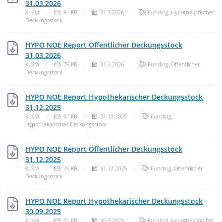
XLSM, 91 KB
31.03.2026
Dateityp: Unbekannter Dateityp
Dateigröße:
Veröffentlichungsdatum:
Kategorien:
XLSM
·
91 KB
·
31.3.2026
·
Funding
,
Hypothekarischer
Deckungsstock
HYPO NOE Report Öffentlicher Deckungsstock
XLSM, 79 KB
31.03.2026
Dateityp: Unbekannter Dateityp
Dateigröße:
Veröffentlichungsdatum:
Kategorien:
XLSM
·
79 KB
·
31.3.2026
·
Funding
,
Öffentlicher
Deckungsstock
HYPO NOE Report Hypothekarischer Deckungsstock
XLSM, 91 KB
31.12.2025
Dateityp: Unbekannter Dateityp
Dateigröße:
Veröffentlichungsdatum:
Kategorien:
XLSM
·
91 KB
·
31.12.2025
·
Funding
,
Hypothekarischer Deckungsstock
HYPO NOE Report Öffentlicher Deckungsstock
XLSM, 79 KB
31.12.2025
Dateityp: Unbekannter Dateityp
Dateigröße:
Veröffentlichungsdatum:
Kategorien:
XLSM
·
79 KB
·
31.12.2025
·
Funding
,
Öffentlicher
Deckungsstock
HYPO NOE Report Hypothekarischer Deckungsstock
XLSM, 91 KB
30.09.2025
Dateityp: Unbekannter Dateityp
Dateigröße:
Veröffentlichungsdatum:
Kategorien:
XLSM
·
91 KB
·
30.9.2025
·
Funding
,
Hypothekarischer