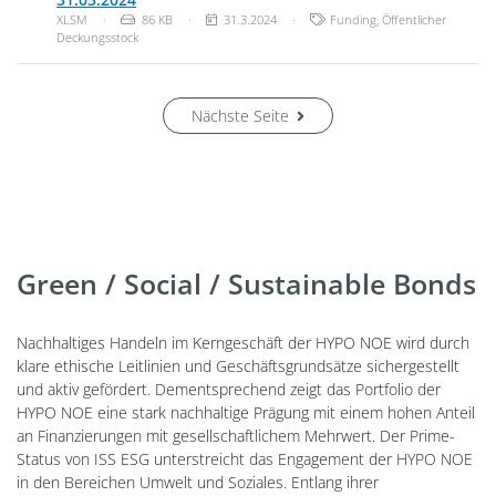
Dateityp: Unbekannter Dateityp
Dateigröße:
Veröffentlichungsdatum:
Kategorien:
XLSM
·
86 KB
·
31.3.2024
·
Funding
,
Öffentlicher
Deckungsstock
Nächste Seite
Green / Social / Sustainable Bonds
Nachhaltiges Handeln im Kerngeschäft der HYPO NOE wird durch
klare ethische Leitlinien und Geschäftsgrundsätze sichergestellt
und aktiv gefördert. Dementsprechend zeigt das Portfolio der
HYPO NOE eine stark nachhaltige Prägung mit einem hohen Anteil
an Finanzierungen mit gesellschaftlichem Mehrwert. Der Prime-
Status von ISS ESG unterstreicht das Engagement der HYPO NOE
in den Bereichen Umwelt und Soziales. Entlang ihrer