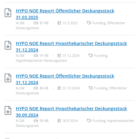
HYPO NOE Report Öffentlicher Deckungsstock
XLSM, 87 KB
31.03.2025
Dateityp: Unbekannter Dateityp
Dateigröße:
Veröffentlichungsdatum:
Kategorien:
XLSM
·
87 KB
·
31.3.2025
·
Funding
,
Öffentlicher
Deckungsstock
HYPO NOE Report Hypothekarischer Deckungsstock
XLSM, 91 KB
31.12.2024
Dateityp: Unbekannter Dateityp
Dateigröße:
Veröffentlichungsdatum:
Kategorien:
XLSM
·
91 KB
·
31.12.2024
·
Funding
,
Hypothekarischer Deckungsstock
HYPO NOE Report Öffentlicher Deckungsstock
XLSM, 86 KB
31.12.2024
Dateityp: Unbekannter Dateityp
Dateigröße:
Veröffentlichungsdatum:
Kategorien:
XLSM
·
86 KB
·
31.12.2024
·
Funding
,
Öffentlicher
Deckungsstock
HYPO NOE Report Hypothekarischer Deckungsstock
XLSM, 90 KB
30.09.2024
Dateityp: Unbekannter Dateityp
Dateigröße:
Veröffentlichungsdatum:
Kategorien:
XLSM
·
90 KB
·
30.9.2024
·
Funding
,
Hypothekarischer
Deckungsstock