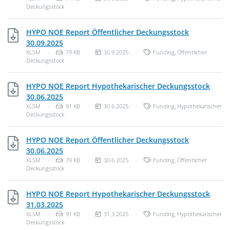
Deckungsstock
HYPO NOE Report Öffentlicher Deckungsstock
XLSM, 79 KB
30.09.2025
Dateityp: Unbekannter Dateityp
Dateigröße:
Veröffentlichungsdatum:
Kategorien:
XLSM
·
79 KB
·
30.9.2025
·
Funding
,
Öffentlicher
Deckungsstock
HYPO NOE Report Hypothekarischer Deckungsstock
XLSM, 91 KB
30.06.2025
Dateityp: Unbekannter Dateityp
Dateigröße:
Veröffentlichungsdatum:
Kategorien:
XLSM
·
91 KB
·
30.6.2025
·
Funding
,
Hypothekarischer
Deckungsstock
HYPO NOE Report Öffentlicher Deckungsstock
XLSM, 79 KB
30.06.2025
Dateityp: Unbekannter Dateityp
Dateigröße:
Veröffentlichungsdatum:
Kategorien:
XLSM
·
79 KB
·
30.6.2025
·
Funding
,
Öffentlicher
Deckungsstock
HYPO NOE Report Hypothekarischer Deckungsstock
XLSM, 91 KB
31.03.2025
Dateityp: Unbekannter Dateityp
Dateigröße:
Veröffentlichungsdatum:
Kategorien:
XLSM
·
91 KB
·
31.3.2025
·
Funding
,
Hypothekarischer
Deckungsstock