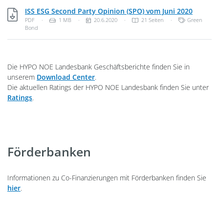
PDF, 1 
ISS ESG Second Party Opinion (SPO) vom Juni 2020
Dateityp: PDF-Dokument
Dateigröße:
Veröffentlichungsdatum:
Kategorien:
PDF
·
1 MB
·
20.6.2020
·
21 Seiten
·
Green
Bond
Die HYPO NOE Landesbank Geschäftsberichte finden Sie in
unserem
Download Center
.
Die aktuellen Ratings der HYPO NOE Landesbank finden Sie unter
Ratings
.
Förderbanken
Informationen zu Co-Finanzierungen mit Förderbanken finden Sie
hier
.