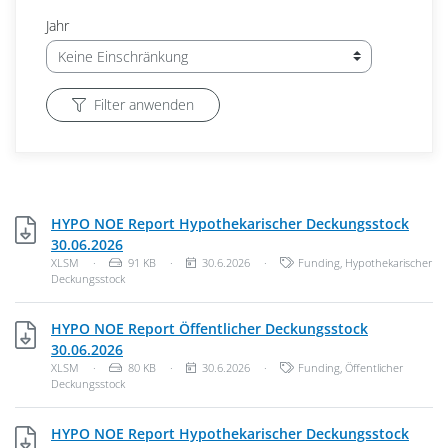
Jahr
Filter anwenden
HYPO NOE Report Hypothekarischer Deckungsstock
XLSM, 91 KB
30.06.2026
Dateityp: Unbekannter Dateityp
Dateigröße:
Veröffentlichungsdatum:
Kategorien:
XLSM
·
91 KB
·
30.6.2026
·
Funding
,
Hypothekarischer
Deckungsstock
HYPO NOE Report Öffentlicher Deckungsstock
XLSM, 80 KB
30.06.2026
Dateityp: Unbekannter Dateityp
Dateigröße:
Veröffentlichungsdatum:
Kategorien:
XLSM
·
80 KB
·
30.6.2026
·
Funding
,
Öffentlicher
Deckungsstock
HYPO NOE Report Hypothekarischer Deckungsstock