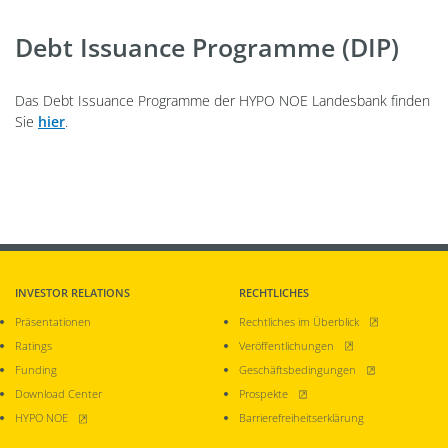
Debt Issuance Programme (DIP)
Das Debt Issuance Programme der HYPO NOE Landesbank finden
Sie
hier
.
INVESTOR RELATIONS
RECHTLICHES
, öffnet neues Fen
Präsentationen
Rechtliches im Überblick
, öffnet neues Fenster
Ratings
Veröffentlichungen
, öffnet neues Fen
Funding
Geschäftsbedingungen
, öffnet neues Fenster
Download Center
Prospekte
, öffnet neues Fenster
HYPO NOE
Barrierefreiheitserklärung