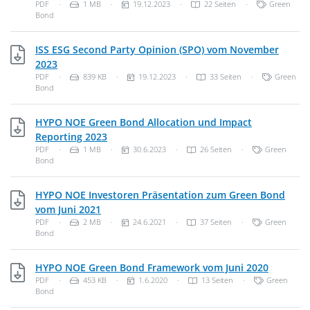
Dateityp: PDF-Dokument
Dateigröße:
Veröffentlichungsdatum:
Kategorien:
PDF
·
1 MB
·
19.12.2023
·
22 Seiten
·
Green
Bond
ISS ESG Second Party Opinion (SPO) vom November
PDF, 839 KB
2023
Dateityp: PDF-Dokument
Dateigröße:
Veröffentlichungsdatum:
Kategorien
PDF
·
839 KB
·
19.12.2023
·
33 Seiten
·
Green
Bond
HYPO NOE Green Bond Allocation und Impact
PDF, 1 MB
Reporting 2023
Dateityp: PDF-Dokument
Dateigröße:
Veröffentlichungsdatum:
Kategorien:
PDF
·
1 MB
·
30.6.2023
·
26 Seiten
·
Green
Bond
HYPO NOE Investoren Präsentation zum Green Bond
PDF, 2 MB
vom Juni 2021
Dateityp: PDF-Dokument
Dateigröße:
Veröffentlichungsdatum:
Kategorien:
PDF
·
2 MB
·
24.6.2021
·
37 Seiten
·
Green
Bond
PDF, 453
HYPO NOE Green Bond Framework vom Juni 2020
Dateityp: PDF-Dokument
Dateigröße:
Veröffentlichungsdatum:
Kategorien:
PDF
·
453 KB
·
1.6.2020
·
13 Seiten
·
Green
Bond