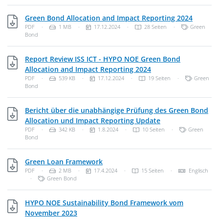
PDF, 1 
Green Bond Allocation and Impact Reporting 2024
Dateityp: PDF-Dokument
Dateigröße:
Veröffentlichungsdatum:
Kategorien:
PDF
·
1 MB
·
17.12.2024
·
28 Seiten
·
Green
Bond
Report Review ISS ICT - HYPO NOE Green Bond
PDF, 539 KB
Allocation and Impact Reporting 2024
Dateityp: PDF-Dokument
Dateigröße:
Veröffentlichungsdatum:
Kategorien
PDF
·
539 KB
·
17.12.2024
·
19 Seiten
·
Green
Bond
Bericht über die unabhängige Prüfung des Green Bond
PDF, 342 KB
Allocation und Impact Reporting Update
Dateityp: PDF-Dokument
Dateigröße:
Veröffentlichungsdatum:
Kategorien:
PDF
·
342 KB
·
1.8.2024
·
10 Seiten
·
Green
Bond
PDF, 2 MB
Green Loan Framework
Dateityp: PDF-Dokument
Dateigröße:
Veröffentlichungsdatum:
Sprache des 
PDF
·
2 MB
·
17.4.2024
·
15 Seiten
·
Englisch
Kategorien:
·
Green Bond
HYPO NOE Sustainability Bond Framework vom
PDF, 1 MB
November 2023