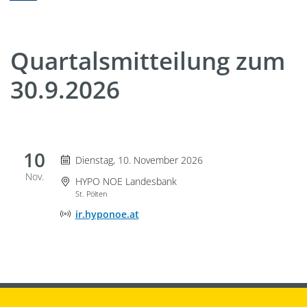
Quartalsmitteilung zum
30.9.2026
10
Dienstag 10. November 2026
Dienstag, 10. November 2026
Nov.
Veranstaltungsort
HYPO NOE Landesbank
St. Pölten
Adresse der Onlineveranstaltung
ir.hyponoe.at