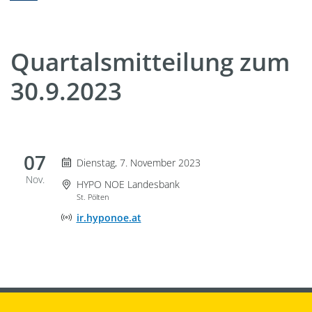
Quartalsmitteilung zum
30.9.2023
07
Dienstag 7. November 2023
Dienstag, 7. November 2023
Nov.
Veranstaltungsort
HYPO NOE Landesbank
St. Pölten
Adresse der Onlineveranstaltung
ir.hyponoe.at