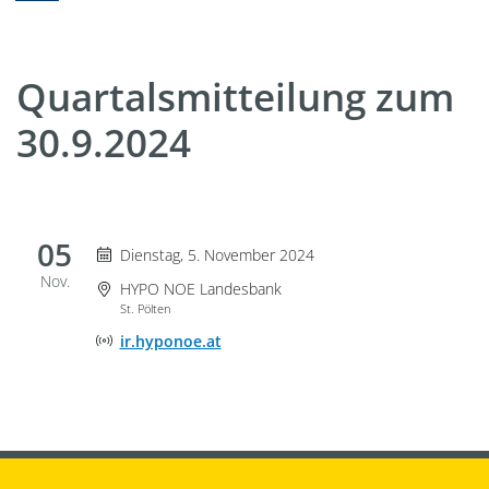
Quartalsmitteilung zum
30.9.2024
05
Dienstag 5. November 2024
Dienstag, 5. November 2024
Nov.
Veranstaltungsort
HYPO NOE Landesbank
St. Pölten
Adresse der Onlineveranstaltung
ir.hyponoe.at