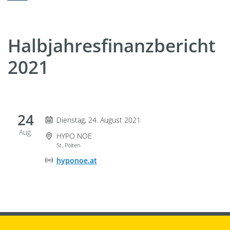
Halbjahresfinanzbericht
2021
24
Dienstag 24. August 2021
Dienstag, 24. August 2021
Aug.
Veranstaltungsort
HYPO NOE
St. Pölten
Adresse der Onlineveranstaltung
hyponoe.at