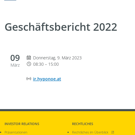
Geschäftsbericht 2022
09
Donnerstag 9. März 2023, 08:30 bis 15:00
Donnerstag, 9. März 2023
08:30 – 15:00
März
Adresse der Onlineveranstaltung
ir.hyponoe.at
INVESTOR RELATIONS
RECHTLICHES
, öffnet neues Fen
Präsentationen
Rechtliches im Überblick