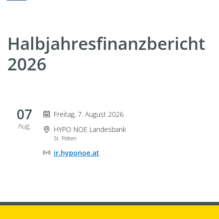
Halbjahresfinanzbericht
2026
07
Freitag 7. August 2026
Freitag, 7. August 2026
Aug.
Veranstaltungsort
HYPO NOE Landesbank
St. Pölten
Adresse der Onlineveranstaltung
ir.hyponoe.at